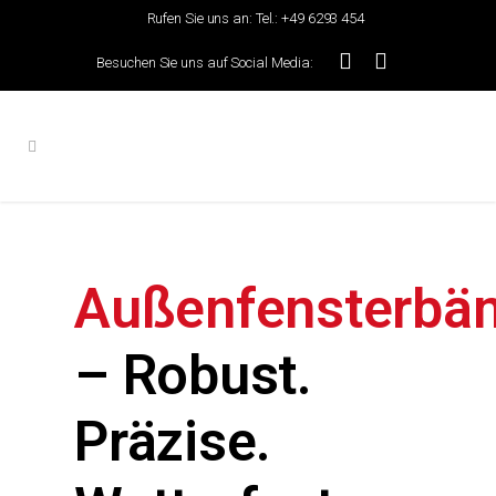
Rufen Sie uns an:
Tel.: +49 6293 454
Besuchen Sie uns auf Social Media:
Außenfensterbä
– Robust.
Präzise.