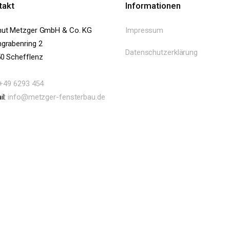
takt
Informationen
ut Metzger GmbH & Co. KG
Impressum
grabenring 2
Datenschutzerklärung
0 Schefflenz
+49 6293 454
il:
info@metzger-fensterbau.de