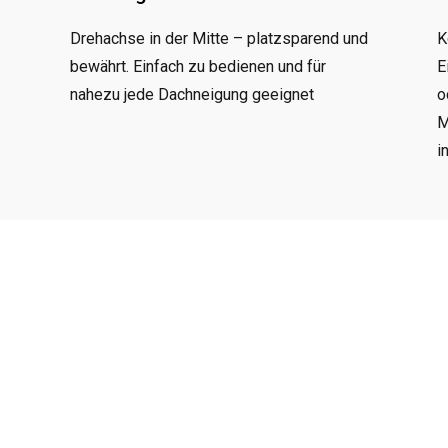
K
Drehachse in der Mitte – platzsparend und
E
r
bewährt. Einfach zu bedienen und für
o
nahezu jede Dachneigung geeignet
M
i