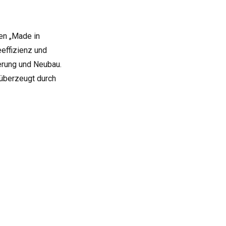
en „Made in
eeffizienz und
erung und Neubau.
überzeugt durch