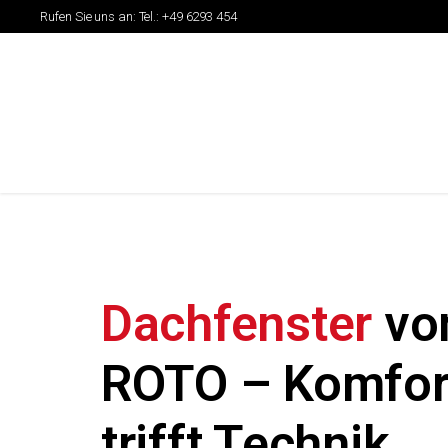
Rufen Sie uns an:
Tel.: +49 6293 454
Dachfenster
vo
ROTO – Komfor
trifft Technik