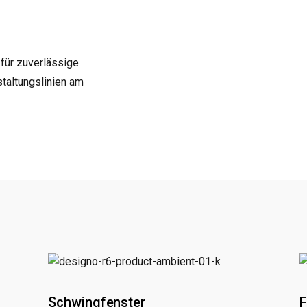
für zuverlässige
staltungslinien am
F
Schwingfenster